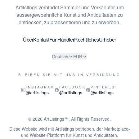
Artlistings verbindet Sammler und Verkaeufer, um
aussergewoehnliche Kunst und Antiquitaeten zu
entdecken, zu praesentieren und zu erwerben.
Über
Kontakt
Für Händler
Rechtliches
Urheber
Deutsch
EUR
BLEIBEN SIE MIT UNS IN VERBINDUNG
INSTAGRAM
FACEBOOK
PINTEREST
@artlistings
@artlistings
@artlistings
© 2026
ArtListings™
. All Rights Reserved.
Diese Website wird mit Artlistings betrieben, der Marketplace-
und Website-Plattform fur Kunst und Antiquitaten.