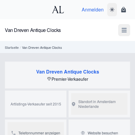
Anmelden
Dunkelmodus
Ware
Van Dreven Antique Clocks
Open m
Startseite
/
Van Dreven Antique Clocks
Van Dreven Antique Clocks
Premier-Verkaeufer
Standort in Amsterdam
Artlistings-Verkaeufer seit 2015
Niederlande
Telefonnummer anzeigen
Website besuchen