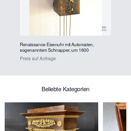
Verkaeuferse
Renaissance Eisenuhr mit Automaten,
Skulptur 
sogenanntem Schnapper, um 1600
Pferd, die
ca. 1850.
Preis auf Anfrage
€ 3450
Beliebte Kategorien